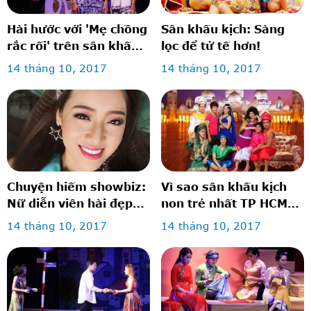
Hài hước với 'Mẹ chồng
Sân khấu kịch: Sàng
rắc rối' trên sân khấu
lọc để tử tế hơn!
kịch
14 tháng 10, 2017
14 tháng 10, 2017
Chuyện hiếm showbiz:
Vì sao sân khấu kịch
Nữ diễn viên hài đẹp
non trẻ nhất TP HCM
lộng lẫy như hot girl
vẫn trụ vững?
14 tháng 10, 2017
14 tháng 10, 2017