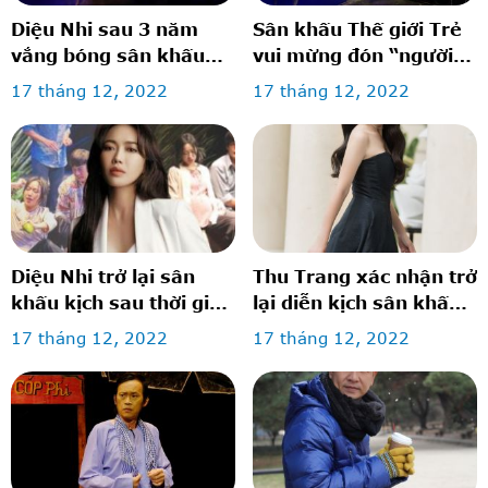
Diệu Nhi sau 3 năm
Sân khấu Thế giới Trẻ
vắng bóng sân khấu
vui mừng đón “người
kịch
cũ”
17 tháng 12, 2022
17 tháng 12, 2022
Diệu Nhi trở lại sân
Thu Trang xác nhận trở
khấu kịch sau thời gian
lại diễn kịch sân khấu
vắng bóng, gây xúc
vào đúng ngày sinh
17 tháng 12, 2022
17 tháng 12, 2022
động khi mang bụng
nhật
bầu vượt mặt