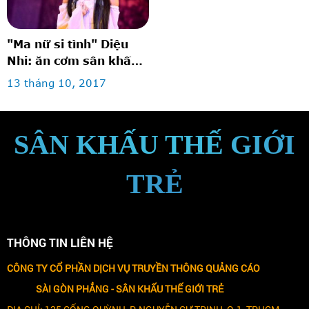
"Ma nữ si tình" Diệu
Nhi: ăn cơm sân khấu
để diễn bi hài
13 tháng 10, 2017
SÂN KHẤU THẾ GIỚI
TRẺ
THÔNG TIN LIÊN HỆ
CÔNG TY CỔ PHẦN DỊCH VỤ TRUYỀN THÔNG QUẢNG CÁO
SÀI GÒN PHẲNG -
SÂN KHẤU THẾ GIỚI TRẺ