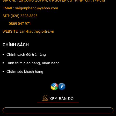
ĐỊA CHỈ: 125 CỐNG QUỲNH, P. NGUYỄN CƯ TRINH, Q.1, TPHCM
EMAIL: saigonphang@yahoo.com
SĐT: (028) 2228 3825
0869 047 971
WEBSITE: sankhauthegioitre.vn
CHÍNH SÁCH
Chính sách đổi trả hàng
Hình thức giao hàng, nhận hàng
Chăm sóc khách hàng
XEM BẢN ĐỒ