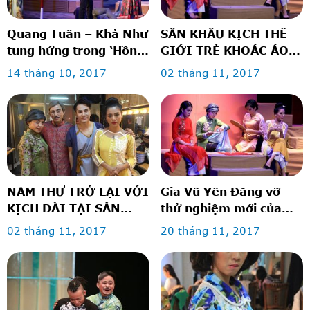
Quang Tuấn – Khả Như
SÂN KHẤU KỊCH THẾ
tung hứng trong ‘Hồn
GIỚI TRẺ KHOÁC ÁO
anh xác em’
MỚI
14 tháng 10, 2017
02 tháng 11, 2017
NAM THƯ TRỞ LẠI VỚI
Gia Vũ Yên Đăng vỡ
KỊCH DÀI TẠI SÂN
thử nghiệm mới của
KHẤU THẾ GIỚI TRẺ
SKTGT
02 tháng 11, 2017
20 tháng 11, 2017