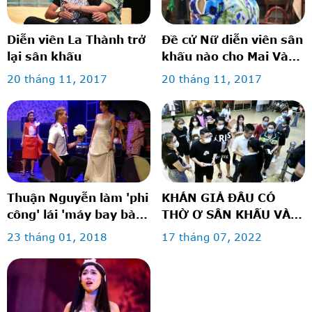
Diễn viên La Thành trở
Đề cử Nữ diễn viên sân
lại sân khấu
khấu nào cho Mai Vàng
2017?
20 tháng 11, 2017
20 tháng 11, 2017
Thuận Nguyễn làm 'phi
KHÁN GIẢ ĐÂU CÓ
công' lái 'máy bay bà
THỜ Ơ SÂN KHẤU VÀ
già' Thu Trang
RẠP PHIM
23 tháng 01, 2018
17 tháng 07, 2022