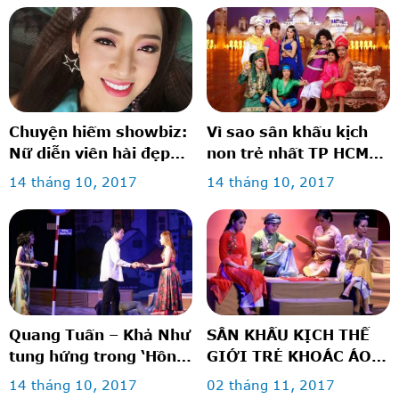
Chuyện hiếm showbiz:
Vì sao sân khấu kịch
Nữ diễn viên hài đẹp
non trẻ nhất TP HCM
lộng lẫy như hot girl
vẫn trụ vững?
14 tháng 10, 2017
14 tháng 10, 2017
Quang Tuấn – Khả Như
SÂN KHẤU KỊCH THẾ
tung hứng trong ‘Hồn
GIỚI TRẺ KHOÁC ÁO
anh xác em’
MỚI
14 tháng 10, 2017
02 tháng 11, 2017