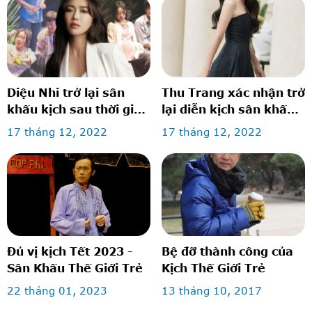
Diệu Nhi trở lại sân
Thu Trang xác nhận trở
khấu kịch sau thời gian
lại diễn kịch sân khấu
vắng bóng, gây xúc
vào đúng ngày sinh
17 tháng 12, 2022
17 tháng 12, 2022
động khi mang bụng
nhật
bầu vượt mặt
Đủ vị kịch Tết 2023 -
Bệ đỡ thành công của
Sân Khấu Thế Giới Trẻ
Kịch Thế Giới Trẻ
22 tháng 01, 2023
13 tháng 10, 2017