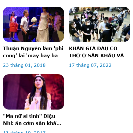
Thuận Nguyễn làm 'phi
KHÁN GIẢ ĐÂU CÓ
công' lái 'máy bay bà
THỜ Ơ SÂN KHẤU VÀ
già' Thu Trang
RẠP PHIM
23 tháng 01, 2018
17 tháng 07, 2022
"Ma nữ si tình" Diệu
Nhi: ăn cơm sân khấu
để diễn bi hài
13 tháng 10, 2017