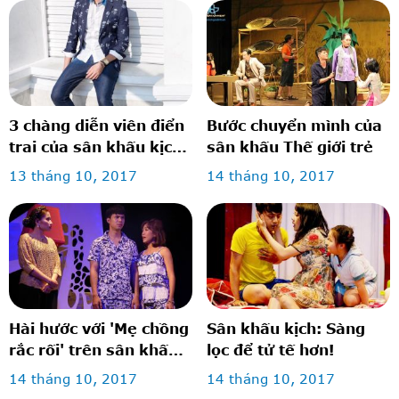
3 chàng diễn viên điển
Bước chuyển mình của
trai của sân khấu kịch
sân khấu Thế giới trẻ
thế giới trẻ: vừa diễn
13 tháng 10, 2017
14 tháng 10, 2017
hay lại mặc đẹp!
Hài hước với 'Mẹ chồng
Sân khấu kịch: Sàng
rắc rối' trên sân khấu
lọc để tử tế hơn!
kịch
14 tháng 10, 2017
14 tháng 10, 2017