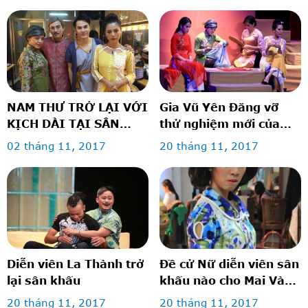
NAM THƯ TRỞ LẠI VỚI
Gia Vũ Yên Đăng vỡ
KỊCH DÀI TẠI SÂN
thử nghiệm mới của
KHẤU THẾ GIỚI TRẺ
SKTGT
02 tháng 11, 2017
20 tháng 11, 2017
Diễn viên La Thành trở
Đề cử Nữ diễn viên sân
lại sân khấu
khấu nào cho Mai Vàng
2017?
20 tháng 11, 2017
20 tháng 11, 2017