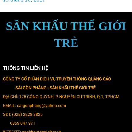
SÂN KHẤU THẾ GIỚI
TRẺ
THÔNG TIN LIÊN HỆ
CÔNG TY CỔ PHẦN DỊCH VỤ TRUYỀN THÔNG QUẢNG CÁO
SÀI GÒN PHẲNG -
SÂN KHẤU THẾ GIỚI TRẺ
ĐỊA CHỈ: 125 CỐNG QUỲNH, P. NGUYỄN CƯ TRINH, Q.1, TPHCM
EMAIL: saigonphang@yahoo.com
SĐT: (028) 2228 3825
0869 047 971
WEBSITE: sankhauthegioitre.vn