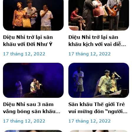
Diệu Nhi trở lại sân
Diệu Nhi trở lại sân
khấu với Đời Như Ý
khấu kịch với vai diễn
lấy nước mắt khán giả
17 tháng 12, 2022
17 tháng 12, 2022
Diệu Nhi sau 3 năm
Sân khấu Thế giới Trẻ
vắng bóng sân khấu
vui mừng đón “người
kịch
cũ”
17 tháng 12, 2022
17 tháng 12, 2022