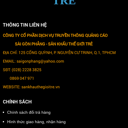
TRẺ
THÔNG TIN LIÊN HỆ
CÔNG TY CỔ PHẦN DỊCH VỤ TRUYỀN THÔNG QUẢNG CÁO
SÀI GÒN PHẲNG -
SÂN KHẤU THẾ GIỚI TRẺ
ĐỊA CHỈ: 125 CỐNG QUỲNH, P. NGUYỄN CƯ TRINH, Q.1, TPHCM
EMAIL: saigonphang@yahoo.com
SĐT: (028) 2228 3825
0869 047 971
WEBSITE: sankhauthegioitre.vn
CHÍNH SÁCH
Chính sách đổi trả hàng
Hình thức giao hàng, nhận hàng